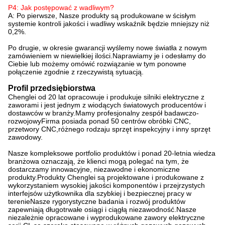
P4: Jak postępować z wadliwym?
A: Po pierwsze, Nasze produkty są produkowane w ścisłym
systemie kontroli jakości i wadliwy wskaźnik będzie mniejszy niż
0,2%.
Po drugie, w okresie gwarancji wyślemy nowe światła z nowym
zamówieniem w niewielkiej ilości.Naprawiamy je i odesłamy do
Ciebie lub możemy omówić rozwiązanie w tym ponowne
połączenie zgodnie z rzeczywistą sytuacją.
Profil przedsiębiorstwa
Chenglei od 20 lat opracowuje i produkuje silniki elektryczne z
zaworami i jest jednym z wiodących światowych producentów i
dostawców w branży.Mamy profesjonalny zespół badawczo-
rozwojowyFirma posiada ponad 50 centrów obróbki CNC,
przetwory CNC,różnego rodzaju sprzęt inspekcyjny i inny sprzęt
zawodowy.
Nasze kompleksowe portfolio produktów i ponad 20-letnia wiedza
branżowa oznaczają, że klienci mogą polegać na tym, że
dostarczamy innowacyjne, niezawodne i ekonomiczne
produkty.Produkty Chenglei są projektowane i produkowane z
wykorzystaniem wysokiej jakości komponentów i przejrzystych
interfejsów użytkownika dla szybkiej i bezpiecznej pracy w
terenieNasze rygorystyczne badania i rozwój produktów
zapewniają długotrwałe osiągi i ciągłą niezawodność.Nasze
niezależnie opracowane i wyprodukowane zawory elektryczne