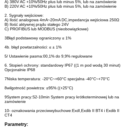
A) 380V AC +10%/50Hz plus lub minus 5%, lub na zamówienie
B) 220V AC +10%/50Hz plus lub minus 5%, lub na zamówienie
2. Sygnały wejściowe:
A) Ilość analogowa 4mA~20mA DC,impedancja wejściowa 250Ω
B) Ilość aktywnej prądu stałego 24V
C) PROFIBUS lub MODBUS (nieobowiązkowe)
3Błąd podstawowy ograniczony ≤ 1%
4b. błąd powtarzalności: ≤ ± 1%
5/ Ustawienie pasma:00,1% do 9,9% regulowane
6. Stopień ochrony: standardowy IP67 ((1 m pod wodą 30 minut)
Opcjonalnie IP68
7Niska temperatura: -20°C~+60°C specjalna -40°C~+70°C
8wilgotność powietrza: ≤95% ((+25°C)
9System pracy:S2-10min System pracy krótkoterminowej lub na
zamówienie
10- oznakowania przeciwwybuchowe:ExdI,Exdib II BT4 i Exdib II
CT4
Parametry: