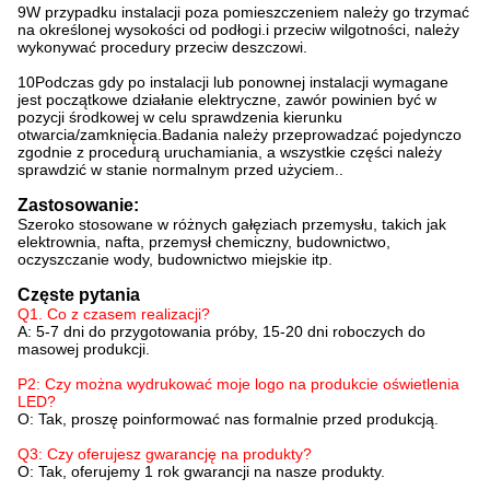
9W przypadku instalacji poza pomieszczeniem należy go trzymać
na określonej wysokości od podłogi.i przeciw wilgotności, należy
wykonywać procedury przeciw deszczowi.
10Podczas gdy po instalacji lub ponownej instalacji wymagane
jest początkowe działanie elektryczne, zawór powinien być w
pozycji środkowej w celu sprawdzenia kierunku
otwarcia/zamknięcia.Badania należy przeprowadzać pojedynczo
zgodnie z procedurą uruchamiania, a wszystkie części należy
sprawdzić w stanie normalnym przed użyciem..
Zastosowanie:
Szeroko stosowane w różnych gałęziach przemysłu, takich jak
elektrownia, nafta, przemysł chemiczny, budownictwo,
oczyszczanie wody, budownictwo miejskie itp.
Częste pytania
Q1. Co z czasem realizacji?
A: 5-7 dni do przygotowania próby, 15-20 dni roboczych do
masowej produkcji.
P2: Czy można wydrukować moje logo na produkcie oświetlenia
LED?
O: Tak, proszę poinformować nas formalnie przed produkcją.
Q3: Czy oferujesz gwarancję na produkty?
O: Tak, oferujemy 1 rok gwarancji na nasze produkty.