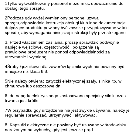
1Tylko wykwalifikowany personel może mieć upoważnienie do
obsługi tego sprzętu.
2Podczas gdy wyżej wymieniony personel używa
sprzętu,odpowiednia instrukcja obsługi i/lub inne dokumentacje
dotyczące produktu powinny być zawsze przygotowywane w taki
sposób, aby wymagania niniejszej instrukcji były przestrzegane
3. Przed włączeniem zasilania, proszę sprawdzić podwójnie
napięcie wejściowe, częstotliwość i połączenia są
prawidłowe.producent nie ponosi odpowiedzialności za
utrzymanie i wymianę.
4Śruby łącznikowe dla zaworów łącznikowych nie powinny być
mniejsze niż klasa 8.8.
5Nie należy otwierać zatyczki elektrycznej szafy, silnika itp. w
chmurowe lub deszczowe dni.
6. do napędu elektrycznego zastosowano specjalny silnik, czas
trwania jest krótki.
7W przypadku gdy urządzenie nie jest zwykle używane, należy je
regularnie sprawdzać, utrzymywać i aktywować.
8. Kapsułki elektryczne nie powinny być usuwane w środowisku
narażonym na wybuchy, gdy jest jeszcze prąd.