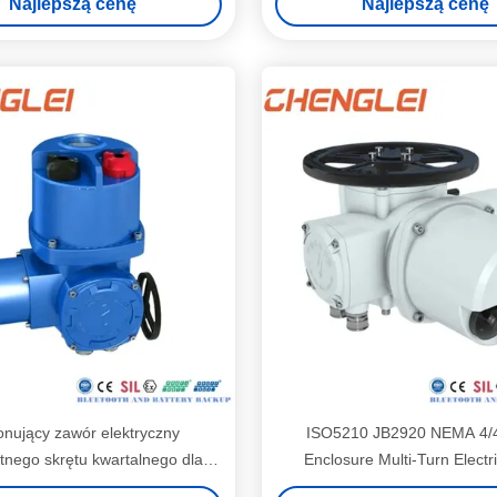
Najlepszą cenę
Najlepszą cenę
elektrycznym
nujący zawór elektryczny
ISO5210 JB2920 NEMA 4/
tnego skrętu kwartalnego dla
Enclosure Multi-Turn Electr
amy noża o mocy produkcyjnej
Actuator for Isolation V