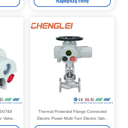
Najlepszą cenę
HVAC
4X/7&9
Thermal Protected Flange Connected
ic Valve
Electric Power Multi-Turn Electric Valve
alve
Actuator