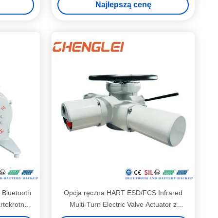
Najlepszą cenę
 Bluetooth
Opcja ręczna HART ESD/FCS Infrared
rtokrotny
Multi-Turn Electric Valve Actuator z
do zaworu
regulowaną prędkością