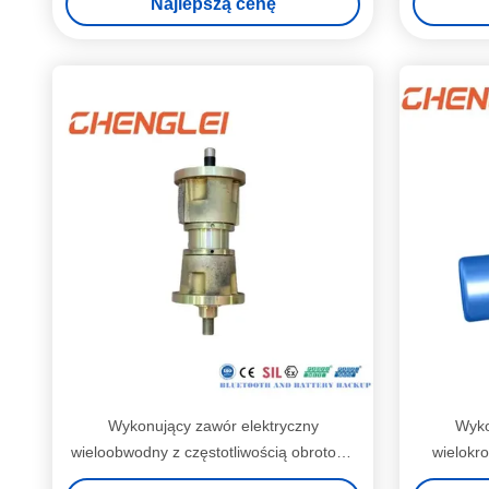
Najlepszą cenę
izolacyjnego
Wykonujący zawór elektryczny
Wyko
wieloobwodny z częstotliwością obrotową
wielokro
czwartą z normą uderzenia 80 mm do
zaworu br