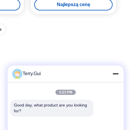
Najlepszą cenę
Terry.Gui
Szybki kontakt
3:23 PM
teren
Good day, what product are you looking 
for?
86-519-8876-9153
E-mail
terry.gui@cz-chenglei.com