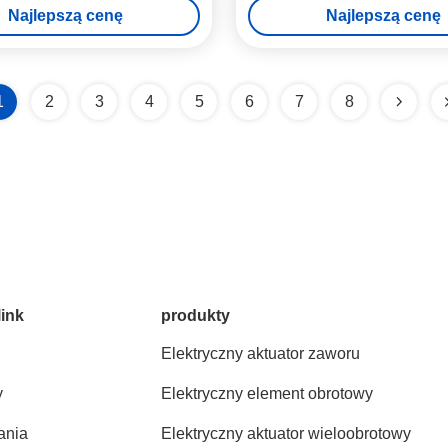
Najlepszą cenę
Najlepszą cenę
bramy noża
1
2
3
4
5
6
7
8
link
produkty
Elektryczny aktuator zaworu
y
Elektryczny element obrotowy
ania
Elektryczny aktuator wieloobrotowy