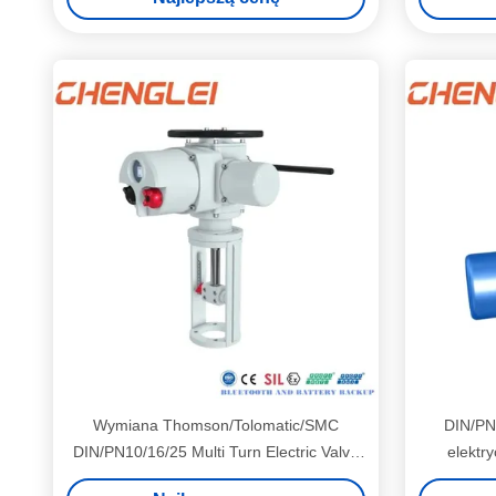
Wymiana Thomson/Tolomatic/SMC
DIN/PN
DIN/PN10/16/25 Multi Turn Electric Valve
elektr
Actuator z zwykłą temperaturą dla zaworu
podłą