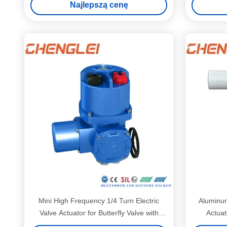
Najlepszą cenę
zaworu bramy noża
Mini High Frequency 1/4 Turn Electric
Aluminum
Valve Actuator for Butterfly Valve with
Actuat
Thermal Protection