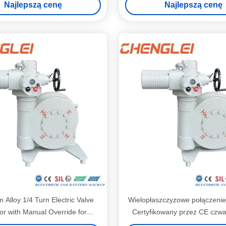
Najlepszą cenę
Najlepszą cenę
30000/rok
 Alloy 1/4 Turn Electric Valve
Wielopłaszczyzowe połączenie
or with Manual Override for
Certyfikowany przez CE czwa
Dampers and Valves
elektryczny aktuator zaworu 