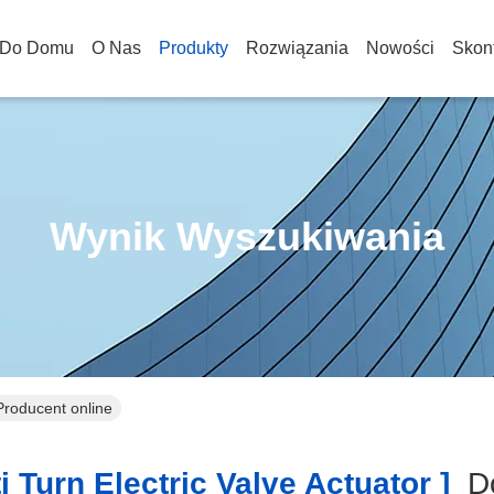
Do Domu
O Nas
Produkty
Rozwiązania
Nowości
Skont
Wynik Wyszukiwania
 Producent online
 Turn Electric Valve Actuator ]
Do