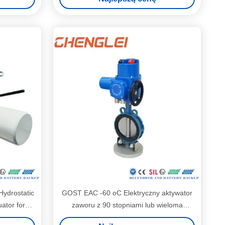
Hydrostatic
GOST EAC -60 oC Elektryczny aktywator
uator for
zaworu z 90 stopniami lub wieloma
obrotami i ochroną IP65/IP67/IP68 dla