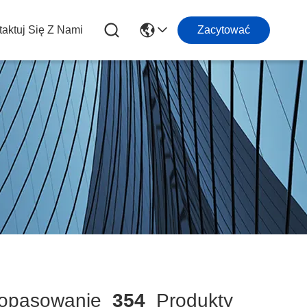
aktuj Się Z Nami
Zacytować
pasowanie
354
Produkty