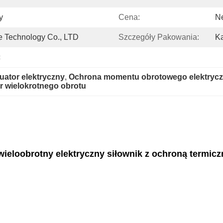
y
Cena:
N
 Technology Co., LTD
Szczegóły Pakowania:
Ka
c
ator elektryczny
, 
Ochrona momentu obrotowego elektryczn
r wielokrotnego obrotu
wieloobrotny elektryczny siłownik z ochroną termi