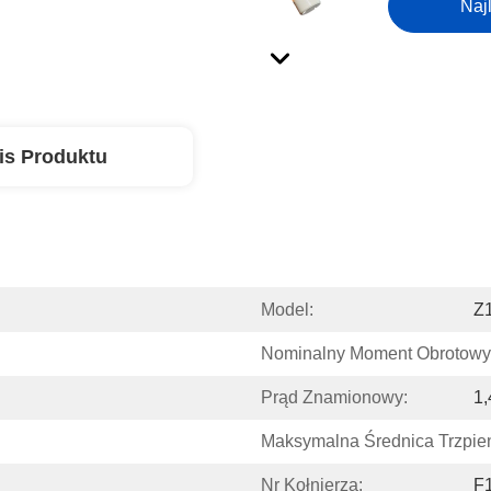
Naj
is Produktu
Model:
Z
Nominalny Moment Obrotowy
Prąd Znamionowy:
1,
Maksymalna Średnica Trzpien
Nr Kołnierza:
F