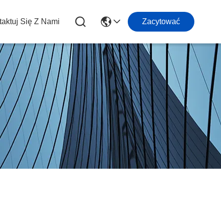
aktuj Się Z Nami
Zacytować