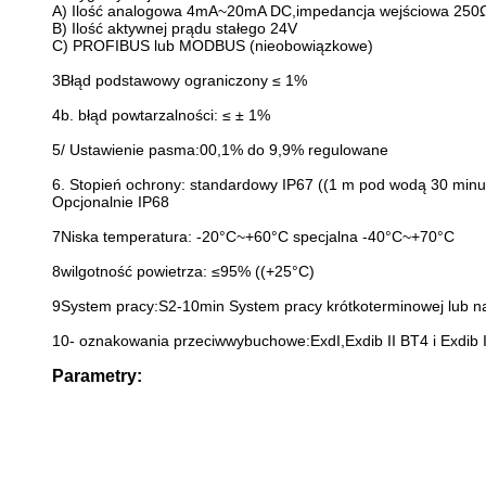
A) Ilość analogowa 4mA~20mA DC,impedancja wejściowa 250
B) Ilość aktywnej prądu stałego 24V
C) PROFIBUS lub MODBUS (nieobowiązkowe)
3Błąd podstawowy ograniczony ≤ 1%
4b. błąd powtarzalności: ≤ ± 1%
5/ Ustawienie pasma:00,1% do 9,9% regulowane
6. Stopień ochrony: standardowy IP67 ((1 m pod wodą 30 minu
Opcjonalnie IP68
7Niska temperatura: -20°C~+60°C specjalna -40°C~+70°C
8wilgotność powietrza: ≤95% ((+25°C)
9System pracy:S2-10min System pracy krótkoterminowej lub 
10- oznakowania przeciwwybuchowe:ExdI,Exdib II BT4 i Exdib 
Parametry: