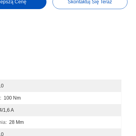
lepszą Cenę
Skontaktuj Się Teraz
10
:
100 Nm
4/1,6 A
ia:
28 Mm
10