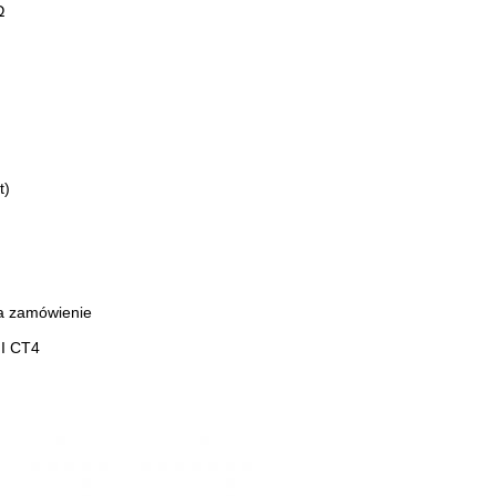
Ω
t)
na zamówienie
II CT4