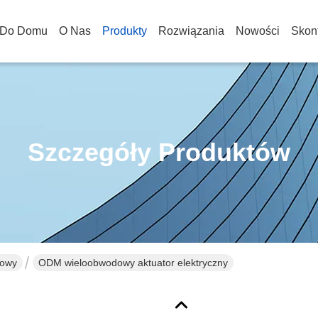
Do Domu
O Nas
Produkty
Rozwiązania
Nowości
Skont
Szczegóły Produktów
towy
ODM wieloobwodowy aktuator elektryczny