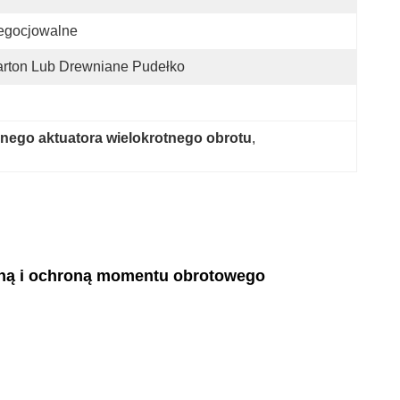
egocjowalne
rton Lub Drewniane Pudełko
ego aktuatora wielokrotnego obrotu
, 
czną i ochroną momentu obrotowego