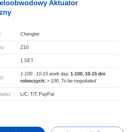
eloobwodowy Aktuator
czny
:
Chenglei
u:
Z10
1 SET
1-100 , 10-15 work day;
1-100, 10-15 dni
y:
roboczych;
> 100, To be negotiated
ności:
L/C, T/T, PayPal