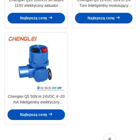
110V elektryczny aktuator
Turn Inteligentny modulujący
obrotowy do klimatyzacji z
elektryczny aktywator obrotowy
podłączeniem flans
dla zaworu/zamutownika/HVAC
Najlepszą cenę
Najlepszą cenę
Chenglei Q5 50N.m 24VDC 4~20
mA Inteligentny elektryczny
aktuator zaworów z częściowym
skrętem i połączeniem flans
Najlepszą cenę