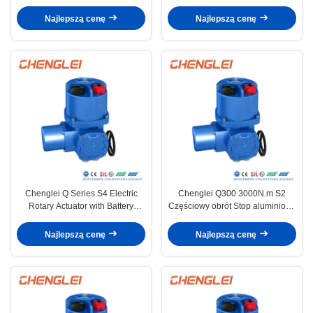
ochroną termiczną ochroną
Connection CE Certified and
momentu obrotowego
Battery Backup
Najlepszą cenę
Najlepszą cenę
Chenglei Q Series S4 Electric
Chenglei Q300 3000N.m S2
Rotary Actuator with Battery
Częściowy obrót Stop aluminiowy
Backup and Bluetooth
CE Certyfikowany elektryczny
Connection for
element obrotowy
Najlepszą cenę
Najlepszą cenę
Valve/Damper/HVAC Applications