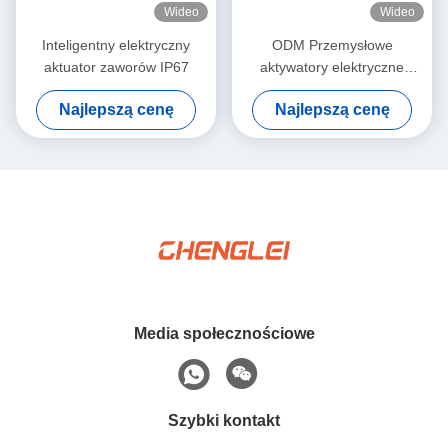
Wideo
Wideo
Inteligentny elektryczny
ODM Przemysłowe
aktuator zaworów IP67
aktywatory elektryczne
Ochrona termiczna
Najlepszą cenę
Najlepszą cenę
Aktywator wielokrotny
Media społecznościowe
Szybki kontakt