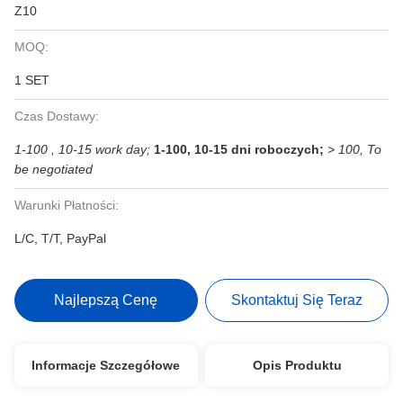
Z10
MOQ:
1 SET
Czas Dostawy:
1-100 , 10-15 work day;
1-100, 10-15 dni roboczych;
> 100, To
be negotiated
Warunki Płatności:
L/C, T/T, PayPal
Najlepszą Cenę
Skontaktuj Się Teraz
Informacje Szczegółowe
Opis Produktu