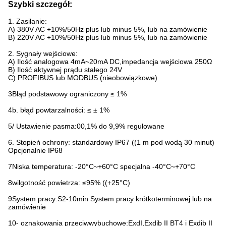
Szybki szczegół:
1. Zasilanie:
A) 380V AC +10%/50Hz plus lub minus 5%, lub na zamówienie
B) 220V AC +10%/50Hz plus lub minus 5%, lub na zamówienie
2. Sygnały wejściowe:
A) Ilość analogowa 4mA~20mA DC,impedancja wejściowa 250Ω
B) Ilość aktywnej prądu stałego 24V
C) PROFIBUS lub MODBUS (nieobowiązkowe)
3Błąd podstawowy ograniczony ≤ 1%
4b. błąd powtarzalności: ≤ ± 1%
5/ Ustawienie pasma:00,1% do 9,9% regulowane
6. Stopień ochrony: standardowy IP67 ((1 m pod wodą 30 minut)
Opcjonalnie IP68
7Niska temperatura: -20°C~+60°C specjalna -40°C~+70°C
8wilgotność powietrza: ≤95% ((+25°C)
9System pracy:S2-10min System pracy krótkoterminowej lub na
zamówienie
10- oznakowania przeciwwybuchowe:ExdI,Exdib II BT4 i Exdib II