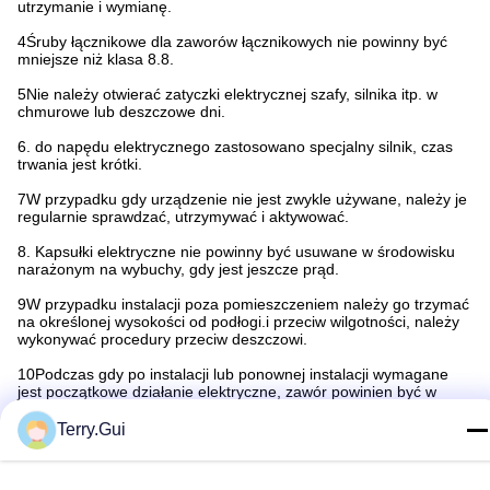
utrzymanie i wymianę.
4Śruby łącznikowe dla zaworów łącznikowych nie powinny być
mniejsze niż klasa 8.8.
5Nie należy otwierać zatyczki elektrycznej szafy, silnika itp. w
chmurowe lub deszczowe dni.
6. do napędu elektrycznego zastosowano specjalny silnik, czas
trwania jest krótki.
7W przypadku gdy urządzenie nie jest zwykle używane, należy je
regularnie sprawdzać, utrzymywać i aktywować.
8. Kapsułki elektryczne nie powinny być usuwane w środowisku
narażonym na wybuchy, gdy jest jeszcze prąd.
9W przypadku instalacji poza pomieszczeniem należy go trzymać
na określonej wysokości od podłogi.i przeciw wilgotności, należy
wykonywać procedury przeciw deszczowi.
10Podczas gdy po instalacji lub ponownej instalacji wymagane
jest początkowe działanie elektryczne, zawór powinien być w
pozycji środkowej w celu sprawdzenia kierunku
otwarcia/zamknięcia.Badania należy przeprowadzać pojedynczo
Terry.Gui
zgodnie z procedurą uruchamiania, a wszystkie części należy
sprawdzić w stanie normalnym przed użyciem..