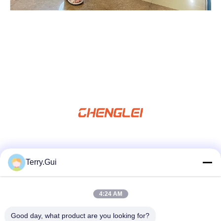
Media społecznościowe
Terry.Gui
4:24 AM
Szybki kontakt
teren
Good day, what product are you looking for?