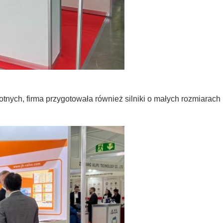
tnych, firma przygotowała również silniki o małych rozmiarach