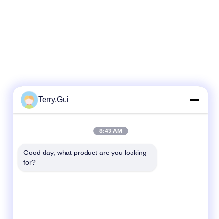
Terry.Gui
Szybki kontakt
8:43 AM
teren
Good day, what product are you looking 
for?
86-519-8876-9153
E-mail
terry.gui@cz-chenglei.com
Adres