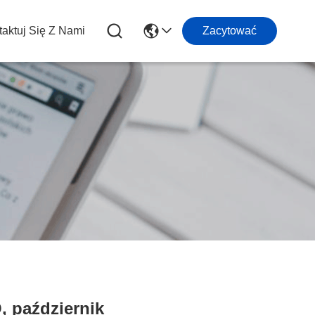
aktuj Się Z Nami
Zacytować
 październik