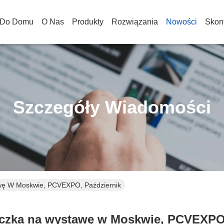
Do Domu
O Nas
Produkty
Rozwiązania
Nowości
Skont
Szczegóły Wiadomości
ę W Moskwie, PCVEXPO, Październik
czka na wystawę w Moskwie, PCVEXPO,